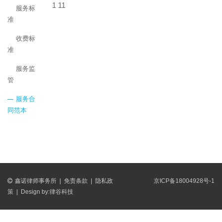
1 11
服务标
准
收费标
准
服务监
管
服务合
同范本
鑫诺律师事务所
|
免责条款
|
隐私政
京ICP备18004928号-1
策
|
Design by:
律谷科技