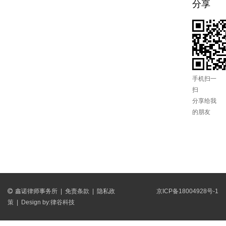
分享
手机扫一
扫
分享给我
的朋友
鑫诺律师事务所
|
免责条款
|
隐私政
京ICP备18004928号-1
策
|
Design by:
律谷科技