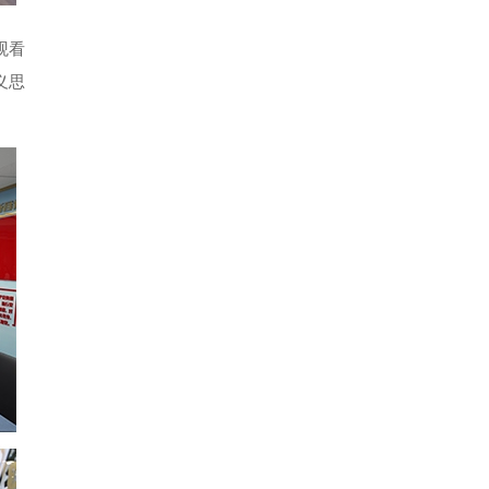
观看
义思