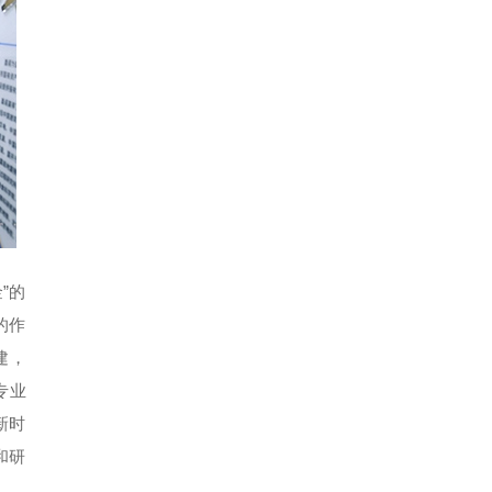
”的
的作
建，
专业
新时
和研