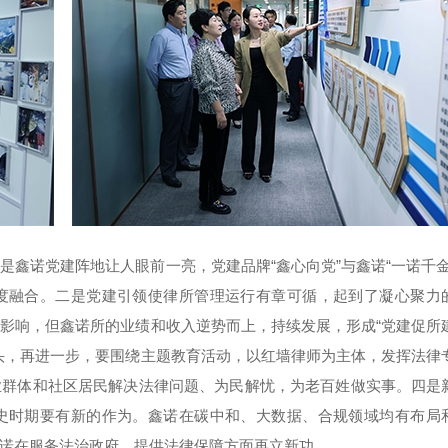
鑫诺党建阵地让人眼前一亮，党建品牌“鑫心向党”与鑫诺“一诺千金
度融合。二是党建引领使律所管理运行有章可循，起到了凝心聚力
影响，但鑫诺所的业绩和收入逆势而上，持续发展，形成“党建促所
头，再进一步，要围绕主题教育活动，以红墙律师为主体，发挥法律
业群体和社区居民解决法律问题、为民解忧，为老百姓做实事。四是
史时期要有新的作为。鑫诺在碳中和、大数据、合规领域均有布局
诺在服务法治政府、提供法律保障方面再立新功。